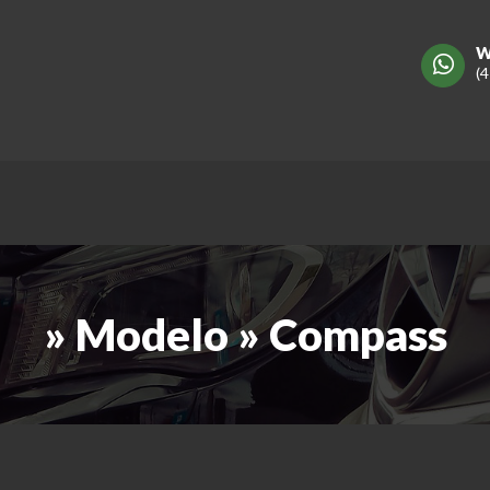
W
(
» Modelo » Compass