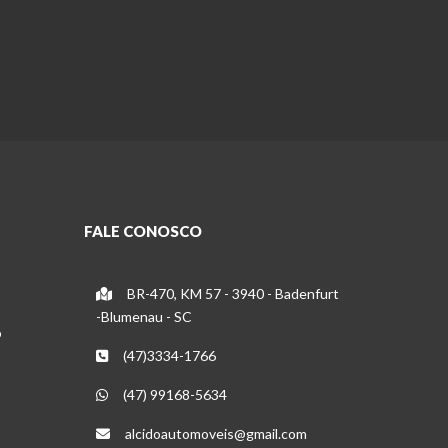
FALE CONOSCO
BR-470, KM 57 - 3940 - Badenfurt
-Blumenau - SC
o
(47)3334-1766
(47) 99168-5634
alcidoautomoveis@gmail.com