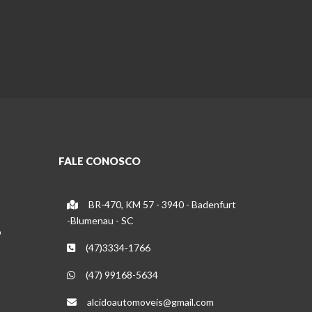
FALE CONOSCO
BR-470, KM 57 - 3940 - Badenfurt
-Blumenau - SC
o
(47)3334-1766
(47) 99168-5634
alcidoautomoveis@gmail.com