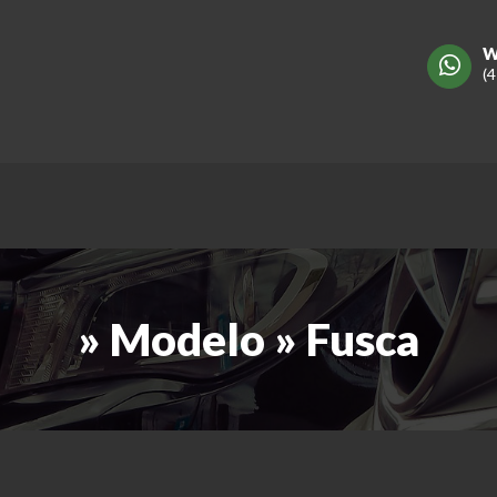
W
(
» Modelo » Fusca