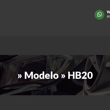
W
(
» Modelo » HB20