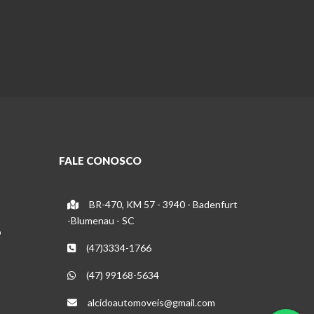
FALE CONOSCO
BR-470, KM 57 - 3940 - Badenfurt
-Blumenau - SC
o
(47)3334-1766
(47) 99168-5634
alcidoautomoveis@gmail.com