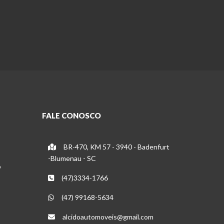
FALE CONOSCO
BR-470, KM 57 - 3940 - Badenfurt
-Blumenau - SC
o
(47)3334-1766
(47) 99168-5634
alcidoautomoveis@gmail.com