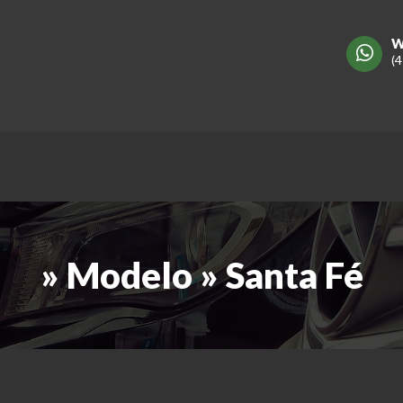
W
(
» Modelo » Santa Fé