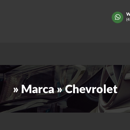
W
(
» Marca » Chevrolet