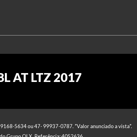
.8L AT LTZ 2017
99168-5634 ou 47- 99937-0787. ”Valor anunciado a vista”.
al do Grupo OLX. Referência: 4052636