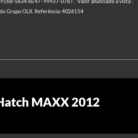
99168-5634 ou 47- 99937-0787. ”Valor anunciado a vista”.
al do Grupo OLX. Referência: 4026154
 Hatch MAXX 2012