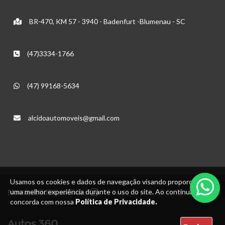
BR-470, KM 57 - 3940 - Badenfurt -Blumenau - SC
(47)3334-1766
(47) 99168-5634
alcidoautomoveis@gmail.com
Usamos os cookies e dados de navegação visando proporcionar
Nossas mídias sociais:
uma melhor experiência durante o uso do site. Ao continuar, você
concorda com nossa
Política de Privacidade.