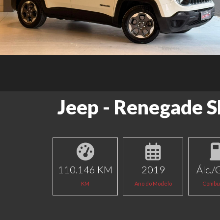
Jeep - Renegade 
110.146 KM
2019
Álc./
KM
Ano do Modelo
Combus