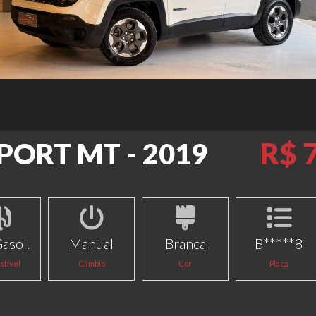
R$ 
SPORT MT - 2019
Gasol.
Manual
Branca
B*****8
tível
Câmbio
Cor
Placa