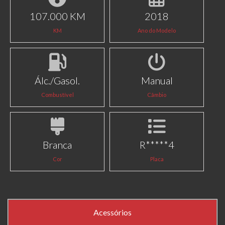
107.000 KM
2018
KM
Ano do Modelo
Álc./Gasol.
Manual
Combustível
Câmbio
Branca
R*****4
Cor
Placa
Acessórios