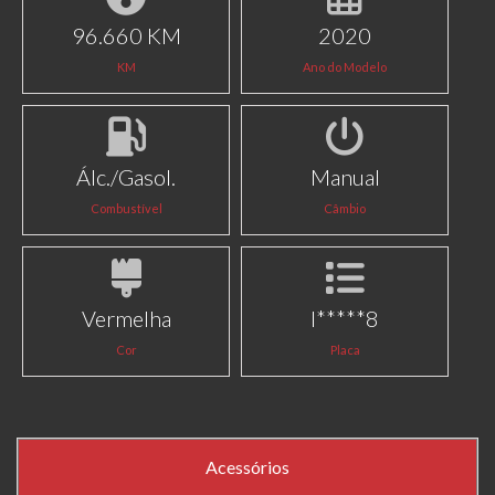
96.660 KM
2020
KM
Ano do Modelo
Álc./Gasol.
Manual
Combustível
Câmbio
Vermelha
I*****8
Cor
Placa
Acessórios