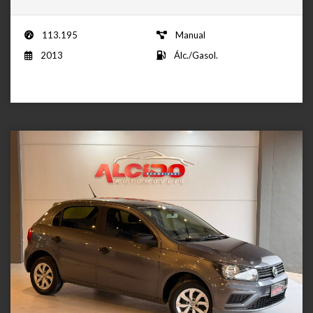
113.195
Manual
2013
Álc./Gasol.