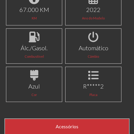
67.000 KM
2022
KM
Ano do Modelo
Álc./Gasol.
Automático
Combustível
Câmbio
Azul
R*****2
Cor
Placa
Acessórios